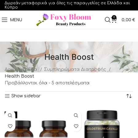
Δωρεάν μεταφορικά για όλες τις παραγγελίες σε Ελλάδα και
Κύπρο
0
MENU
0,00
€
Health Boost
Αρχική σελίδα
Συμπληρώματα Διατροφής
Health Boost
Προβάλλονται όλα - 5 αποτελέσματα
Show sidebar
-10%