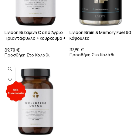
Livioon Βιταμίνη C από Άγριο
Livioon Brain & Memory Fuel 60
Tριαντάφυλλο + Κουρκουμά +
Κάψουλες
Τζίντζερ 60 Κάψουλες
€
€
Προσθήκη Στο Καλάθι
Προσθήκη Στο Καλάθι