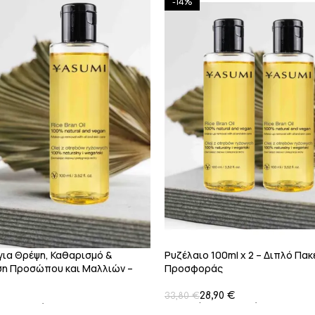
-14%
για Θρέψη, Καθαρισμό &
Ρυζέλαιο 100ml x 2 – Διπλό Πα
ση Προσώπου και Μαλλιών –
Προσφοράς
28,90
€
33,80
€
Προσθήκη Στο Καλάθι
 Στο Καλάθι