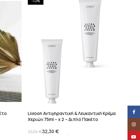
-13%
Face
κέτο
Livioon Αντιγηραντική & Λευκαντική Κρέμα
Χεριών 75ml – x 2 – Διπλό Πακέτο
Insta
Προσφοράς
32,30
€
37,20
€
YouT
Προσθήκη Στο Καλάθι