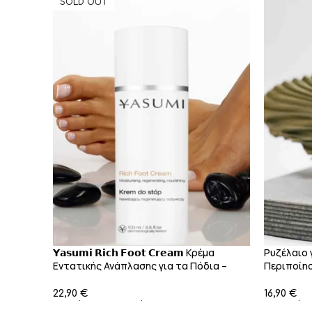
SOLD OUT
𝗬𝗮𝘀𝘂𝗺𝗶 𝗥𝗶𝗰𝗵 𝗙𝗼𝗼𝘁 𝗖𝗿𝗲𝗮𝗺 Κρέμα
Ρυζέλαιο 
Εντατικής Ανάπλασης για τα Πόδια –
Περιποίη
100ml
100ml
€
€
Διαβάστε Περισσότερα
Προσθήκη