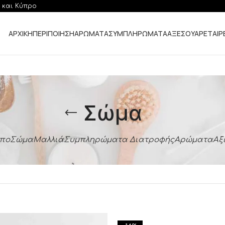
 και Κύπρο
ΑΡΧΙΚΗ
ΠΕΡΙΠΟΙΗΣΗ
ΑΡΩΜΑΤΑ
ΣΥΜΠΛΗΡΩΜΑΤΑ
ΑΞΕΣΟΥΑΡ
ΕΤΑΙΡ
Σώμα
πο
Σώμα
Μαλλιά
Συμπληρώματα Διατροφής
Αρώματα
Αξ