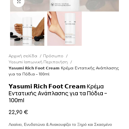
Click to enlarge
Αρχική σελίδα
Πρόσωπο
Yasumi Ιαπωνική Περιποιήση
𝗬𝗮𝘀𝘂𝗺𝗶 𝗥𝗶𝗰𝗵 𝗙𝗼𝗼𝘁 𝗖𝗿𝗲𝗮𝗺 Κρέμα Εντατικής Ανάπλασης
για τα Πόδια – 100ml
𝗬𝗮𝘀𝘂𝗺𝗶 𝗥𝗶𝗰𝗵 𝗙𝗼𝗼𝘁 𝗖𝗿𝗲𝗮𝗺 Κρέμα
Εντατικής Ανάπλασης για τα Πόδια –
100ml
€
Λειαίνει, Ενυδατώνει & Ανακουφίζει το Ξηρό και Σκασμένο