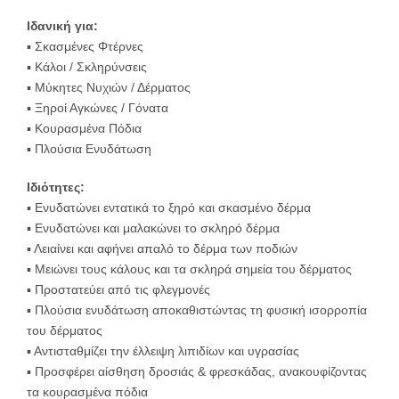
Ιδανική για:
▪️ Σκασμένες Φτέρνες
▪️ Κάλοι / Σκληρύνσεις
▪️ Μύκητες Νυχιών / Δέρματος
▪️ Ξηροί Αγκώνες / Γόνατα
▪️ Κουρασμένα Πόδια
▪️ Πλούσια Ενυδάτωση
Ιδιότητες:
▪️ Ενυδατώνει εντατικά το ξηρό και σκασμένο δέρμα
▪️ Ενυδατώνει και μαλακώνει το σκληρό δέρμα
▪️ Λειαίνει και αφήνει απαλό το δέρμα των ποδιών
▪️ Μειώνει τους κάλους και τα σκληρά σημεία του δέρματος
▪️ Προστατεύει από τις φλεγμονές
▪️ Πλούσια ενυδάτωση αποκαθιστώντας τη φυσική ισορροπία
του δέρματος
▪️ Αντισταθμίζει την έλλειψη λιπιδίων και υγρασίας
▪️ Προσφέρει αίσθηση δροσιάς & φρεσκάδας, ανακουφίζοντας
τα κουρασμένα πόδια