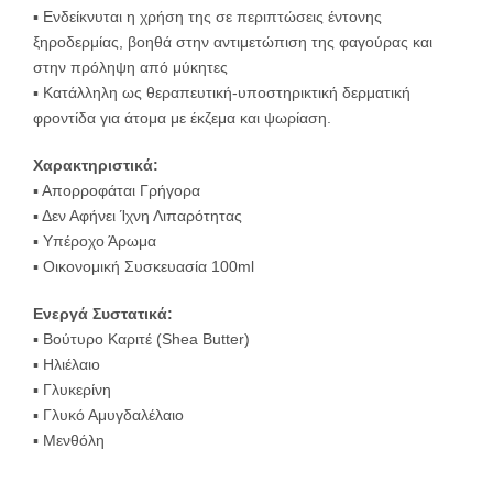
▪️ Ενδείκνυται η χρήση της σε περιπτώσεις έντονης
ξηροδερμίας, βοηθά στην αντιμετώπιση της φαγούρας και
στην πρόληψη από μύκητες
▪️ Κατάλληλη ως θεραπευτική-υποστηρικτική δερματική
φροντίδα για άτομα με έκζεμα και ψωρίαση.
Χαρακτηριστικά:
▪️ Απορροφάται Γρήγορα
▪️ Δεν Αφήνει Ίχνη Λιπαρότητας
▪️ Υπέροχο Άρωμα
▪️ Οικονομική Συσκευασία 100ml
Ενεργά Συστατικά:
▪️ Βούτυρο Καριτέ (Shea Butter)
▪️ Ηλιέλαιο
▪️ Γλυκερίνη
▪️ Γλυκό Αμυγδαλέλαιο
▪️ Μενθόλη