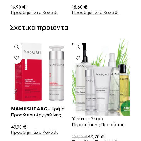
Προσώπου και Μαλλιών –
75ml
100ml
€
€
Προσθήκη Στο Καλάθι
Προσθήκη Στο Καλάθι
Σχετικά προϊόντα
-39%
𝗠𝗔𝗠𝗨𝗦𝗛𝗜 𝗔𝗥𝗚 – Κρέμα
Προσώπου Αργιρελίνης
Yasumi – Σειρά
Yas
(24ώρη) – 50ml
Περιποίησης Προσώπου
Προ
€
με Ρύζι
Προσθήκη Στο Καλάθι
63,70
€
104,10
€